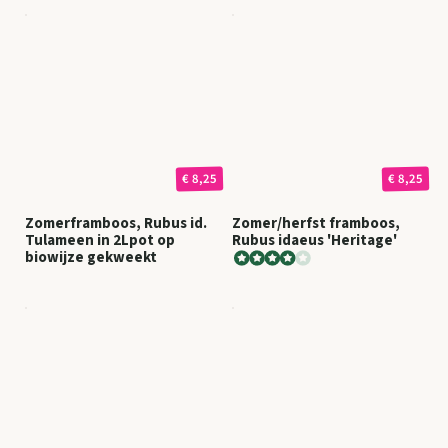
€ 8,25
€ 8,25
Zomerframboos, Rubus id.
Zomer/herfst framboos,
Tulameen in 2Lpot op
Rubus idaeus 'Heritage'
biowijze gekweekt