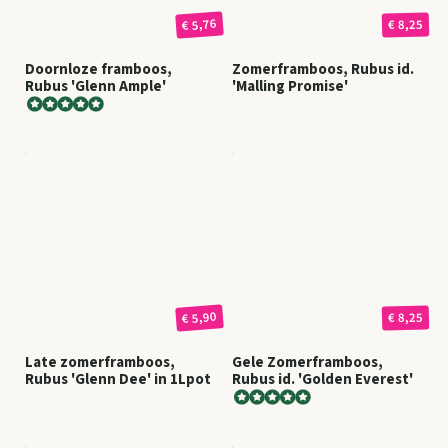
€ 5,76
€ 8,25
Doornloze framboos,
Zomerframboos, Rubus id.
Rubus 'Glenn Ample'
'Malling Promise'
€ 5,90
€ 8,25
Late zomerframboos,
Gele Zomerframboos,
Rubus 'Glenn Dee' in 1Lpot
Rubus id. 'Golden Everest'