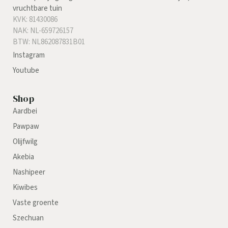
vruchtbare tuin
KVK: 81430086
NAK: NL-659726157
BTW: NL862087831B01
Instagram
Youtube
Shop
Aardbei
Pawpaw
Olijfwilg
Akebia
Nashipeer
Kiwibes
Vaste groente
Szechuan