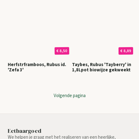
€ 8,50
€ 8,89
Herfstrframboos, Rubus id.
Taybes, Rubus 'Tayberry' in
'Zefa 3'
1,8Lpot biowijze gekweekt
Volgende pagina
Eetbaargoed
We helpen je graag met het realiseren van een heerlijke,