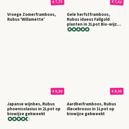
€ 7,63
€ 7,75
Vroege Zomerframboos,
Gele herfstframboos,
Rubus 'Willamette'
Rubus idaeus Fallgold
planten in 2Lpot Bio-wijze
gekweekt
€ 8,50
€ 8,50
Japanse wijnbes, Rubus
Aardbeiframboos, Rubus
phoenicolasius in 2Lpot op
illecebrosus in 1Lpot op
biowijze gekweekt
biowijze gekweekt