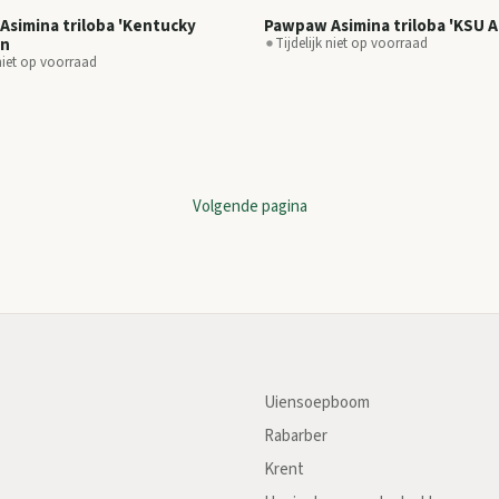
simina triloba 'Kentucky
Pawpaw Asimina triloba 'KSU 
on
Tijdelijk niet op voorraad
 niet op voorraad
Volgende pagina
Uiensoepboom
Rabarber
Krent