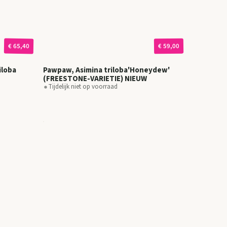
€ 65,40
€ 59,00
iloba
Pawpaw, Asimina triloba'Honeydew'
(FREESTONE-VARIETIE) NIEUW
Tijdelijk niet op voorraad