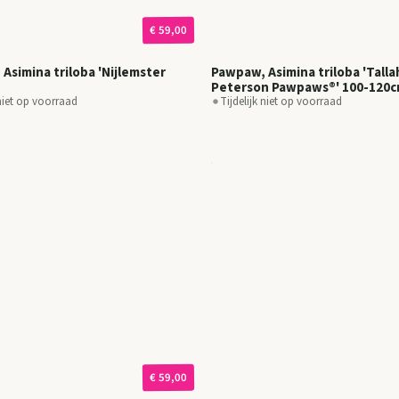
€ 59,00
Asimina triloba 'Nijlemster
Pawpaw, Asimina triloba 'Tall
Peterson Pawpaws®' 100-120
 niet op voorraad
Tijdelijk niet op voorraad
€ 59,00