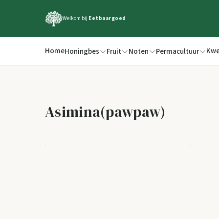
Welkom bij
Eetbaargoed
Home
Kwe
Honingbes
Fruit
Noten
Permacultuur
Asimina(pawpaw)