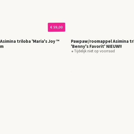
€ 59,00
simina triloba 'Maria's Joy ™
Pawpaw/roomappel Asimina tr
cm
'Benny's Favorit' NIEUW!!
Tijdelijk niet op voorraad