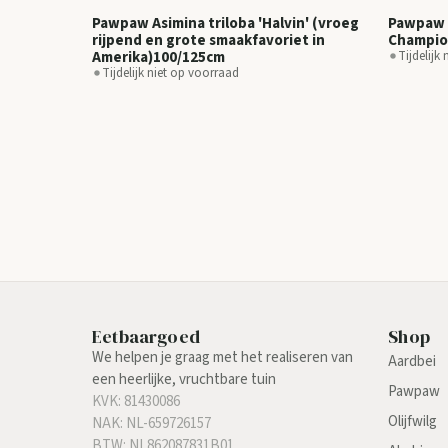
Pawpaw Asimina triloba 'Halvin' (vroeg
Pawpaw A
rijpend en grote smaakfavoriet in
Champi
Amerika)100/125cm
Tijdelijk
Tijdelijk niet op voorraad
Eetbaargoed
Shop
We helpen je graag met het realiseren van
Aardbei
een heerlijke, vruchtbare tuin
Pawpaw
KVK: 81430086
Olijfwilg
NAK: NL-659726157
BTW: NL862087831B01