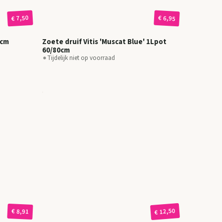
€ 7,50
€ 6,95
0cm
Zoete druif Vitis 'Muscat Blue' 1Lpot
60/80cm
Tijdelijk niet op voorraad
€ 12,50
€ 8,91