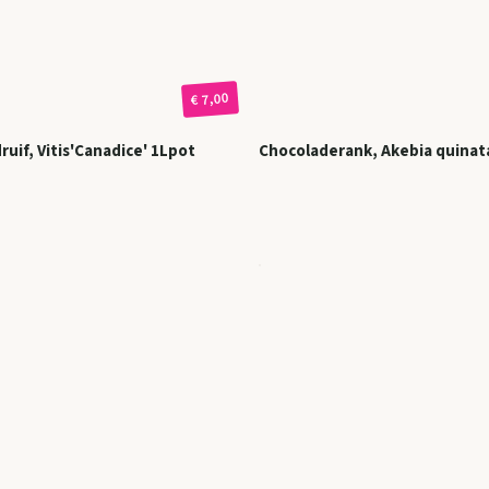
€ 7,00
anadice' 1Lpot
Chocoladerank, Akebia quinata