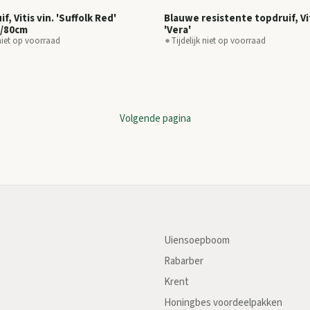
f, Vitis vin. 'Suffolk Red'
Blauwe resistente topdruif, Vit
0/80cm
'Vera'
 niet op voorraad
Tijdelijk niet op voorraad
Volgende pagina
Uiensoepboom
Rabarber
Krent
Honingbes voordeelpakken