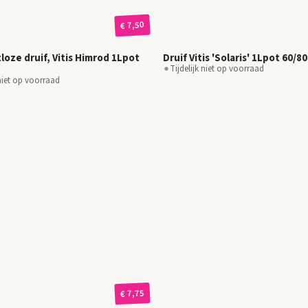
€ 7,50
tloze druif, Vitis Himrod 1Lpot
Druif Vitis 'Solaris' 1Lpot 60/8
Tijdelijk niet op voorraad
 niet op voorraad
€ 7,75