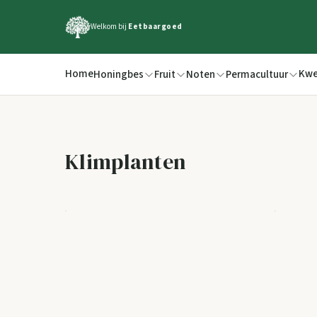
Welkom bij
Eetbaargoed
Home
Kwe
Honingbes
Fruit
Noten
Permacultuur
Klimplanten