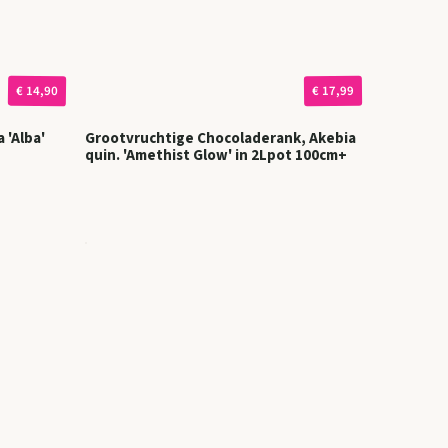
€ 14,90
€ 17,99
 'Alba'
Grootvruchtige Chocoladerank, Akebia
quin. 'Amethist Glow' in 2Lpot 100cm+