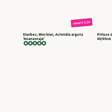
€ 8,50
vanaf
Kiwibes, Mini kiwi, Actinidia arguta
Pitloze druif, Vitis'C
'Ananasnaja'
60/80cm