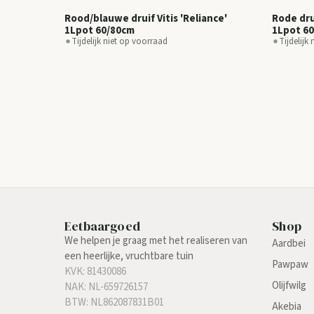
Rood/blauwe druif Vitis 'Reliance'
Rode drui
1Lpot 60/80cm
1Lpot 6
Tijdelijk niet op voorraad
Tijdelijk
Eetbaargoed
Shop
We helpen je graag met het realiseren van
Aardbei
een heerlijke, vruchtbare tuin
Pawpaw
KVK: 81430086
Olijfwilg
NAK: NL-659726157
BTW: NL862087831B01
Akebia