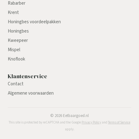
Rabarber
Krent
Honingbes voordeelpakken
Honingbes
Kweepeer
Mispel
Knoflook
Klantenservice
Contact
Algemene voorwaarden
©
2026
Eetbaargoed.nl
This site is protected by reCAPTCHA and the Google
Privacy Policy
and
Terms of Service
apply.