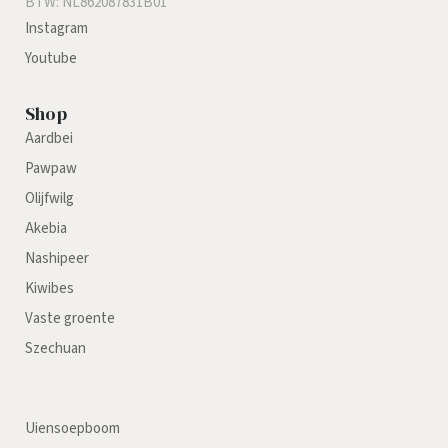
BTW: NL862087831B01
Instagram
Youtube
Shop
Aardbei
Pawpaw
Olijfwilg
Akebia
Nashipeer
Kiwibes
Vaste groente
Szechuan
Uiensoepboom