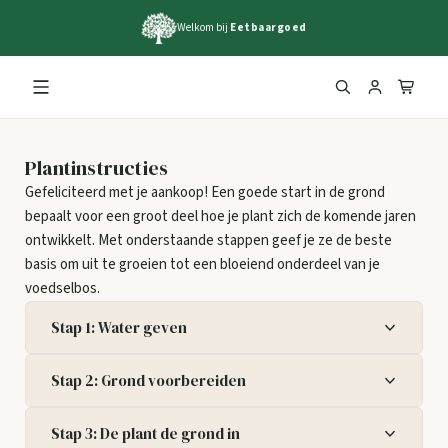
Welkom bij
Eetbaargoed
Plantinstructies
Gefeliciteerd met je aankoop! Een goede start in de grond
bepaalt voor een groot deel hoe je plant zich de komende jaren
ontwikkelt. Met onderstaande stappen geef je ze de beste
basis om uit te groeien tot een bloeiend onderdeel van je
voedselbos.
Stap 1: Water geven
Zet de planten een kwartier in het water
Stap 2: Grond voorbereiden
(sloot/hemelwater) zodat de kluit vol kan zuigen met
water wat dan direct een reservoir is voor de planten.
Maak de grond
diep
los, het liefst minstens 50 cm diep
Stap 3: De plant de grond in
(Dit geldt alleen voor planten in pot!) De planten die
en een gat van ruim 30 cm breed zodat het zeker is dat