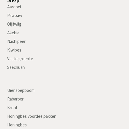
Aardbei
Pawpaw
Olijfwilg
Akebia
Nashipeer
Kiwibes
Vaste groente
Szechuan
Uiensoepboom
Rabarber
Krent
Honingbes voordeelpakken
Honingbes