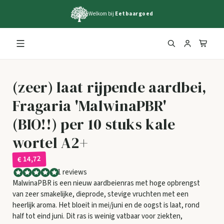
Welkom bij
Eetbaargoed
(zeer) laat rijpende aardbei,
Fragaria 'MalwinaPBR'
(BIO!!) per 10 stuks kale
wortel A2+
€ 14,72
1 reviews
MalwinaPBR is een nieuw aardbeienras met hoge opbrengst
van zeer smakelijke, dieprode, stevige vruchten met een
heerlijk aroma. Het bloeit in mei/juni en de oogst is laat, rond
half tot eind juni. Dit ras is weinig vatbaar voor ziekten,