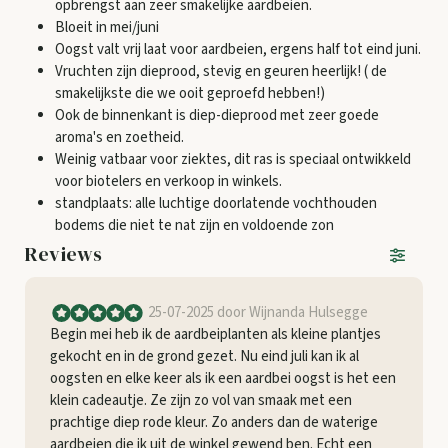
opbrengst aan zeer smakelijke aardbeien.
Bloeit in mei/juni
Oogst valt vrij laat voor aardbeien, ergens half tot eind juni.
Vruchten zijn dieprood, stevig en geuren heerlijk! ( de
smakelijkste die we ooit geproefd hebben!)
Ook de binnenkant is diep-dieprood met zeer goede
aroma's en zoetheid.
Weinig vatbaar voor ziektes, dit ras is speciaal ontwikkeld
voor biotelers en verkoop in winkels.
standplaats: alle luchtige doorlatende vochthouden
bodems die niet te nat zijn en voldoende zon
Reviews
25-07-2025
door Wijnanda Hulsegge
Begin mei heb ik de aardbeiplanten als kleine plantjes
gekocht en in de grond gezet. Nu eind juli kan ik al
oogsten en elke keer als ik een aardbei oogst is het een
klein cadeautje. Ze zijn zo vol van smaak met een
prachtige diep rode kleur. Zo anders dan de waterige
aardbeien die ik uit de winkel gewend ben. Echt een