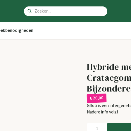
ekbenodigheden
Hybride m
Crataegomes
Bijzondere
€ 20,00
Gilloti is een intergenet
Nadere info volgt