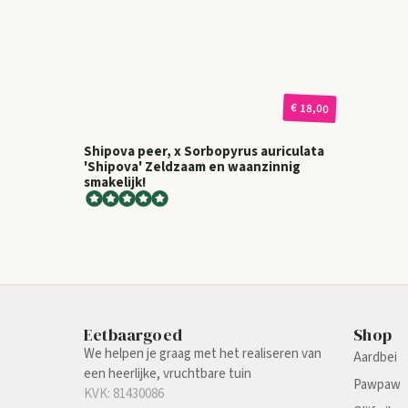
€ 18,00
Shipova peer, x Sorbopyrus auriculata
'Shipova' Zeldzaam en waanzinnig
smakelijk!
Eetbaargoed
Shop
We helpen je graag met het realiseren van
Aardbei
een heerlijke, vruchtbare tuin
Pawpaw
KVK: 81430086