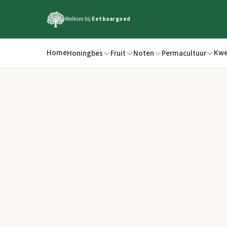
Welkom bij
Eetbaargoed
Home
Kwe
Honingbes
Fruit
Noten
Permacultuur