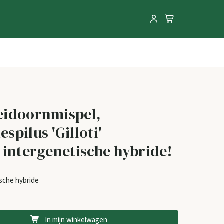
eidoornmispel,
pilus 'Gilloti'
 intergenetische hybride!
ische hybride
In mijn winkelwagen