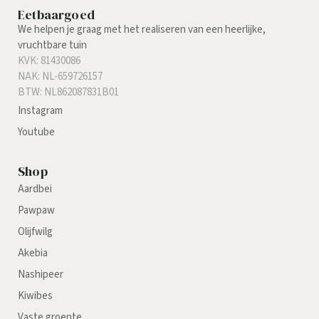
Eetbaargoed
We helpen je graag met het realiseren van een heerlijke,
vruchtbare tuin
KVK: 81430086
NAK: NL-659726157
BTW: NL862087831B01
Instagram
Youtube
Shop
Aardbei
Pawpaw
Olijfwilg
Akebia
Nashipeer
Kiwibes
Vaste groente