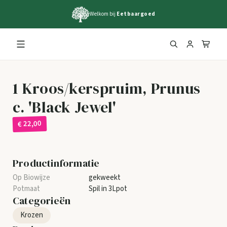
Welkom bij
Eetbaargoed
1 Kroos/kerspruim, Prunus
c. 'Black Jewel'
€ 22,00
Productinformatie
gekweekt
Spil in 3Lpot
Categorieën
Krozen