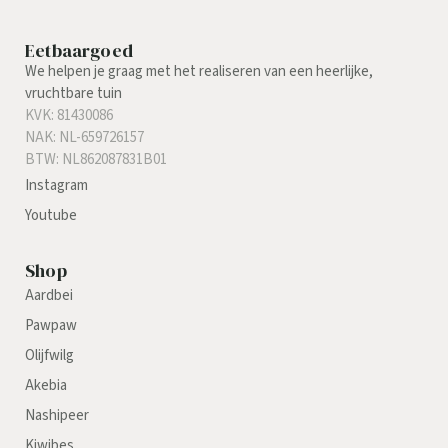
Eetbaargoed
We helpen je graag met het realiseren van een heerlijke,
vruchtbare tuin
KVK: 81430086
NAK: NL-659726157
BTW: NL862087831B01
Instagram
Youtube
Shop
Aardbei
Pawpaw
Olijfwilg
Akebia
Nashipeer
Kiwibes