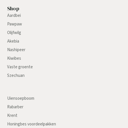
Shop
Aardbei
Pawpaw
Olijfwilg
Akebia
Nashipeer
Kiwibes
Vaste groente
Szechuan
Uiensoepboom
Rabarber
Krent
Honingbes voordeelpakken