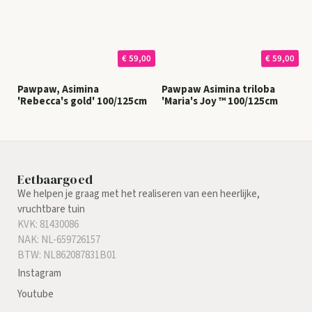
€ 59,00
€ 59,00
Pawpaw, Asimina
Pawpaw Asimina triloba
'Rebecca's gold' 100/125cm
'Maria's Joy ™ 100/125cm
Eetbaargoed
We helpen je graag met het realiseren van een heerlijke,
vruchtbare tuin
KVK: 81430086
NAK: NL-659726157
BTW: NL862087831B01
Instagram
Youtube