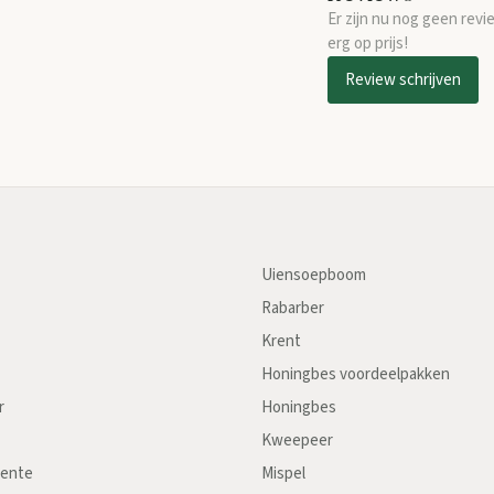
Er zijn nu nog geen revi
erg op prijs!
Review schrijven
Uiensoepboom
Rabarber
Krent
Honingbes voordeelpakken
r
Honingbes
Kweepeer
oente
Mispel