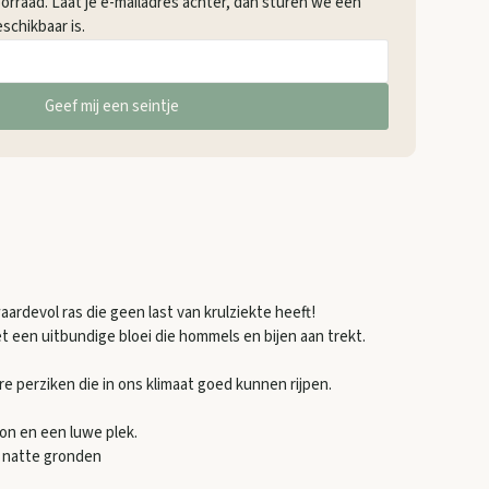
voorraad. Laat je e-mailadres achter, dan sturen we een
schikbaar is.
Geef mij een seintje
aardevol ras die geen last van krulziekte heeft!
met een uitbundige bloei die hommels en bijen aan trekt.
re perziken die in ons klimaat goed kunnen rijpen.
zon en een luwe plek.
e natte gronden