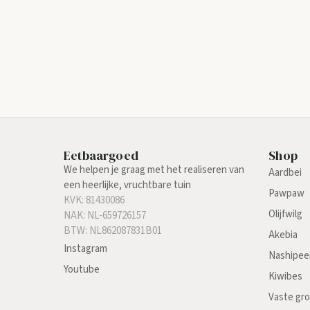
Eetbaargoed
Shop
We helpen je graag met het realiseren van
Aardbei
een heerlijke, vruchtbare tuin
Pawpaw
KVK: 81430086
Olijfwilg
NAK: NL-659726157
BTW: NL862087831B01
Akebia
Instagram
Nashipee
Youtube
Kiwibes
Vaste gr