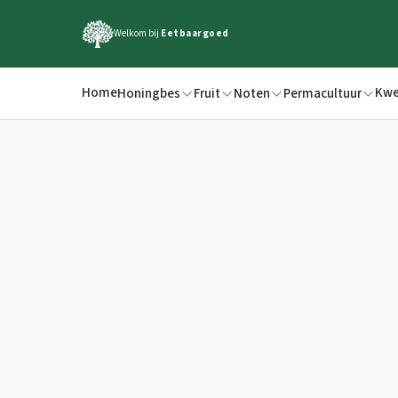
Welkom bij
Eetbaargoed
Home
Kwe
Honingbes
Fruit
Noten
Permacultuur