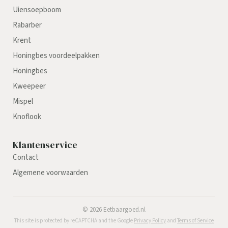
Uiensoepboom
Rabarber
Krent
Honingbes voordeelpakken
Honingbes
Kweepeer
Mispel
Knoflook
Klantenservice
Contact
Algemene voorwaarden
©
2026
Eetbaargoed.nl
This site is protected by reCAPTCHA and the Google
Privacy Policy
and
Terms of Service