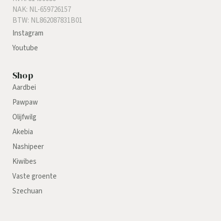
NAK: NL-659726157
BTW: NL862087831B01
Instagram
Youtube
Shop
Aardbei
Pawpaw
Olijfwilg
Akebia
Nashipeer
Kiwibes
Vaste groente
Szechuan