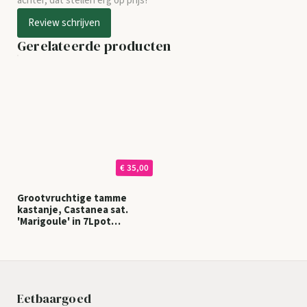
achter, dat stellen erg op prijs!
Review schrijven
Gerelateerde producten
€ 35,00
Grootvruchtige tamme
kastanje, Castanea sat.
'Marigoule' in 7Lpot
biowize gekweekt
Eetbaargoed