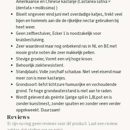
Amerikaanse en Chinese kastanje (Castanea sativa ×
(dentata × mollissima) )
Bloeit ongeveer eind juni met overdadige katjes, trekt veel
bijen en hommels aan die de rijkelijke nectar gebruiken bij
heet weer.
Geen zelfbestuiver, Ecker 1 is noodzakelijk voor
kruisbestuiving.
Zeer waardevol maar nog onbekend ras in NL en BE met
mooie grote noten die zeer makkelijk pellen.
Stevige groeier, Vormt een vrij hoge kroon.
Behoorlijk ziekteresistent.
Standplaats: Volle zon/half schaduw. Niet veel eisend maar
meer zon is meer kastanjes.
Grondsoort: liefst lichtzure humusrijke en vochoudende
grond. Te hoge grondwaterstand is niet aan te raden.
Wordt geleverd als geënte 1jarige spil in 1,8Lpot en is
zonder kunstmest, zonder spuiten en zonder veen verder
opgekweekt. Duurzaam!
Reviews
Er zijn nu nog geen reviews voor dit product. Laat een review