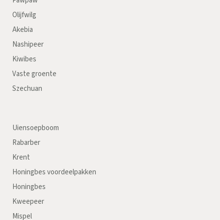
Pawpaw
Olijfwilg
Akebia
Nashipeer
Kiwibes
Vaste groente
Szechuan
Uiensoepboom
Rabarber
Krent
Honingbes voordeelpakken
Honingbes
Kweepeer
Mispel