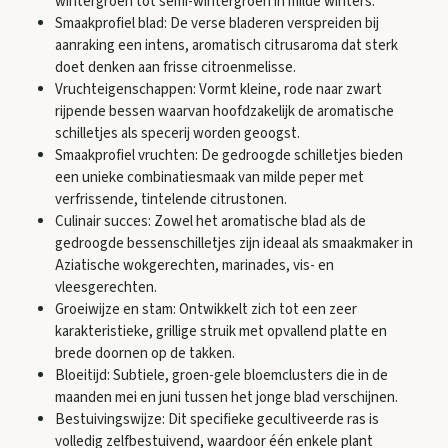
wintergroen tot semi-wintergroen in milde winters.
Smaakprofiel blad: De verse bladeren verspreiden bij
aanraking een intens, aromatisch citrusaroma dat sterk
doet denken aan frisse citroenmelisse.
Vruchteigenschappen: Vormt kleine, rode naar zwart
rijpende bessen waarvan hoofdzakelijk de aromatische
schilletjes als specerij worden geoogst.
Smaakprofiel vruchten: De gedroogde schilletjes bieden
een unieke combinatiesmaak van milde peper met
verfrissende, tintelende citrustonen.
Culinair succes: Zowel het aromatische blad als de
gedroogde bessenschilletjes zijn ideaal als smaakmaker in
Aziatische wokgerechten, marinades, vis- en
vleesgerechten.
Groeiwijze en stam: Ontwikkelt zich tot een zeer
karakteristieke, grillige struik met opvallend platte en
brede doornen op de takken.
Bloeitijd: Subtiele, groen-gele bloemclusters die in de
maanden mei en juni tussen het jonge blad verschijnen.
Bestuivingswijze: Dit specifieke gecultiveerde ras is
volledig zelfbestuivend, waardoor één enkele plant