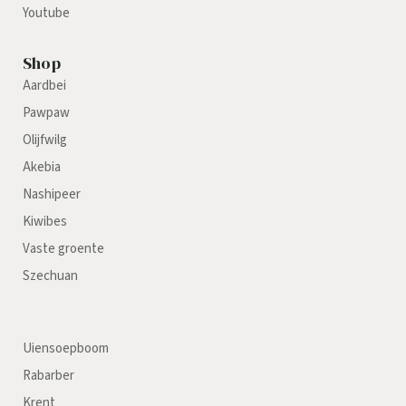
Youtube
Shop
Aardbei
Pawpaw
Olijfwilg
Akebia
Nashipeer
Kiwibes
Vaste groente
Szechuan
Uiensoepboom
Rabarber
Krent