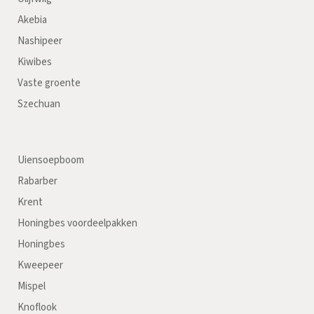
Akebia
Nashipeer
Kiwibes
Vaste groente
Szechuan
Uiensoepboom
Rabarber
Krent
Honingbes voordeelpakken
Honingbes
Kweepeer
Mispel
Knoflook