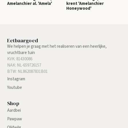
Amelanchier al. 'Amela'
krent 'Amelanchier
Honeywood'
Eetbaargoed
We helpen je graag met het realiseren van een heerlijke,
vruchtbare tuin
KVK: 81430086
NAK: NL-659726157
BTW: NL862087831B01
Instagram
Youtube
Shop
Aardbei
Pawpaw
Olijfwilg