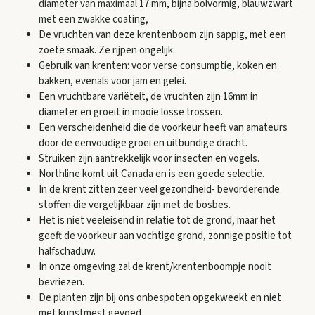
diameter van maximaal 17 mm, bijna bolvormig, blauwzwart
met een zwakke coating,
De vruchten van deze krentenboom zijn sappig, met een
zoete smaak. Ze rijpen ongelijk.
Gebruik van krenten: voor verse consumptie, koken en
bakken, evenals voor jam en gelei.
Een vruchtbare variëteit, de vruchten zijn 16mm in
diameter en groeit in mooie losse trossen.
Een verscheidenheid die de voorkeur heeft van amateurs
door de eenvoudige groei en uitbundige dracht.
Struiken zijn aantrekkelijk voor insecten en vogels.
Northline komt uit Canada en is een goede selectie.
In de krent zitten zeer veel gezondheid- bevorderende
stoffen die vergelijkbaar zijn met de bosbes.
Het is niet veeleisend in relatie tot de grond, maar het
geeft de voorkeur aan vochtige grond, zonnige positie tot
halfschaduw.
In onze omgeving zal de krent/krentenboompje nooit
bevriezen.
De planten zijn bij ons onbespoten opgekweekt en niet
met kunstmest gevoed.