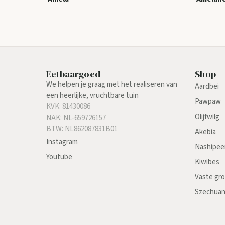
Eetbaargoed
Shop
We helpen je graag met het realiseren van
Aardbei
een heerlijke, vruchtbare tuin
Pawpaw
KVK: 81430086
Olijfwilg
NAK: NL-659726157
BTW: NL862087831B01
Akebia
Instagram
Nashipee
Youtube
Kiwibes
Vaste gr
Szechua