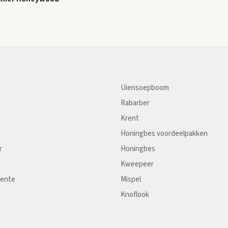
Uiensoepboom
Rabarber
Krent
Honingbes voordeelpakken
r
Honingbes
Kweepeer
oente
Mispel
n
Knoflook