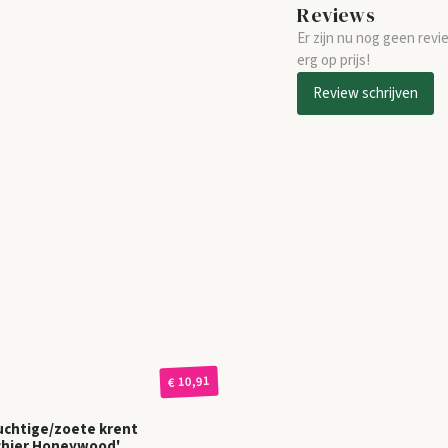
Reviews
Er zijn nu nog geen revi
erg op prijs!
Review schrijven
€ 10,91
uchtige/zoete krent
chier Honeywood'