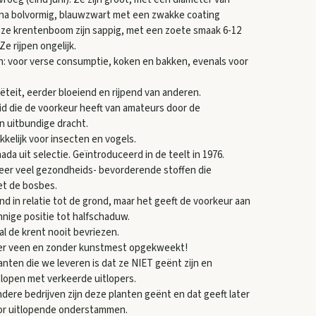
jna bolvormig, blauwzwart met een zwakke coating
ze krentenboom zijn sappig, met een zoete smaak 6-12
Ze rijpen ongelijk.
n: voor verse consumptie, koken en bakken, evenals voor
ëteit, eerder bloeiend en rijpend van anderen.
d die de voorkeur heeft van amateurs door de
n uitbundige dracht.
ekkelijk voor insecten en vogels.
ada uit selectie. Geïntroduceerd in de teelt in 1976.
 zeer veel gezondheids- bevorderende stoffen die
met de bosbes.
end in relatie tot de grond, maar het geeft de voorkeur aan
nnige positie tot halfschaduw.
l de krent nooit bevriezen.
r veen en zonder kunstmest opgekweekt!
anten die we leveren is dat ze NIET geënt zijn en
lopen met verkeerde uitlopers.
ndere bedrijven zijn deze planten geënt en dat geeft later
or uitlopende onderstammen.