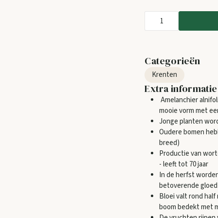
Categorieën
Krenten
Extra informatie
Amelanchier alnifo
mooie vorm met een
Jonge planten wor
Oudere bomen hebbe
breed)
Productie van worte
- leeft tot 70 jaar
In de herfst worde
betoverende gloed
Bloei valt rond hal
boom bedekt met m
De vruchten rijpen 