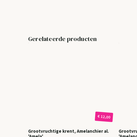
Gerelateerde producten
€ 12,00
Grootvruchtige krent, Amelanchier al.
Grootvr
'Amela'
'Amelan