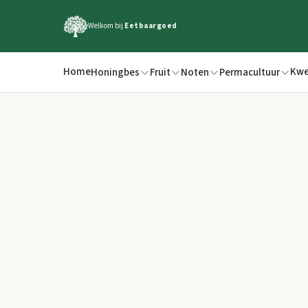
Welkom bij
Eetbaargoed
Home
Kwe
Honingbes
Fruit
Noten
Permacultuur