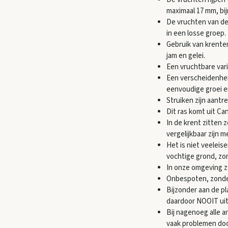
maximaal 17 mm, bi
De vruchten van de
in een losse groep. 
Gebruik van krente
jam en gelei.
Een vruchtbare vari
Een verscheidenhei
eenvoudige groei e
Struiken zijn aantr
Dit ras komt uit Can
In de krent zitten
vergelijkbaar zijn 
Het is niet veeleis
vochtige grond, zo
In onze omgeving za
Onbespoten, zonde
Bijzonder aan de pl
daardoor NOOIT uit
Bij nagenoeg alle a
vaak problemen do