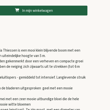
In mijn winkelwagen
lia Thiessen is een mooi klein blijvende boom met een
 uiteindelijke hoogte van 5 m.
den gekenmerkt door een verheven en compacte groei
n de neiging zich zijwaarts uit te strekken (tot 6 m
luitlopers - gemiddeld tot intensief. Langlevende struik
n de bladeren uitgesproken geel met een mooie
f mei met een zeer mooie uitbundige bloei die de hele
ooie witte bloemen
vroeg (eind juni). Ze zijn groot, met een diameter van