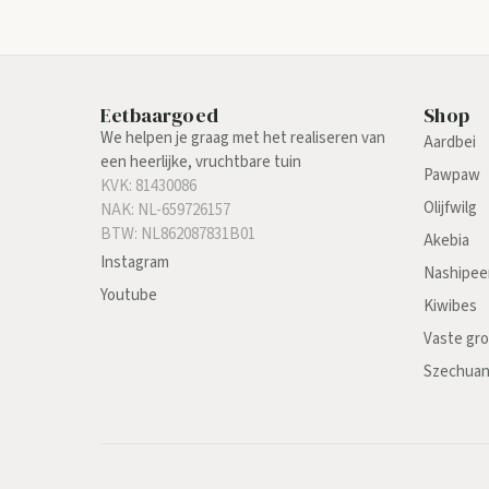
Eetbaargoed
Shop
We helpen je graag met het realiseren van
Aardbei
een heerlijke, vruchtbare tuin
Pawpaw
KVK: 81430086
Olijfwilg
NAK: NL-659726157
BTW: NL862087831B01
Akebia
Instagram
Nashipee
Youtube
Kiwibes
Vaste gr
Szechua