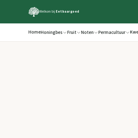
Welkom bij
Eetbaargoed
Home
Kwe
Honingbes
Fruit
Noten
Permacultuur