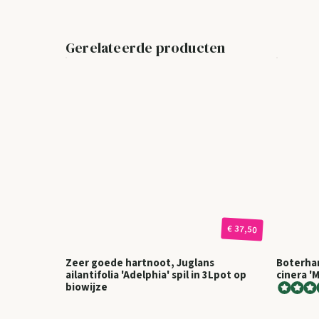
Gerelateerde producten
€ 37,50
Zeer goede hartnoot, Juglans
Boterhar
ailantifolia 'Adelphia' spil in 3Lpot op
cinera '
biowijze