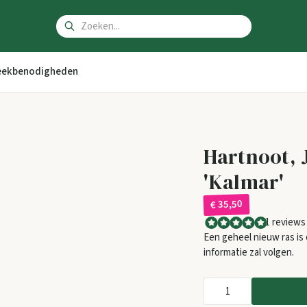
ekbenodigheden
Hartnoot, J
'Kalmar'
€ 35,50
1 reviews
Een geheel nieuw ras is
informatie zal volgen.