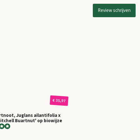
Review schrijven
€ 35,97
tnoot, Juglans ailantifolia x
Mitchell Buartnut' op biowijze