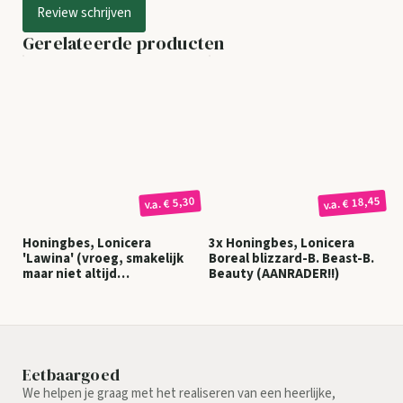
Review schrijven
Gerelateerde producten
€ 18,45
€ 5,30
v.a.
v.a.
Honingbes, Lonicera
3x Honingbes, Lonicera
'Lawina' (vroeg, smakelijk
Boreal blizzard-B. Beast-B.
maar niet altijd
Beauty (AANRADER!!)
oogstzeker!)
Eetbaargoed
We helpen je graag met het realiseren van een heerlijke,