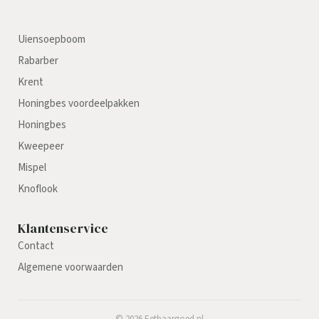
Uiensoepboom
Rabarber
Krent
Honingbes voordeelpakken
Honingbes
Kweepeer
Mispel
Knoflook
Klantenservice
Contact
Algemene voorwaarden
©
2026
Eetbaargoed.nl