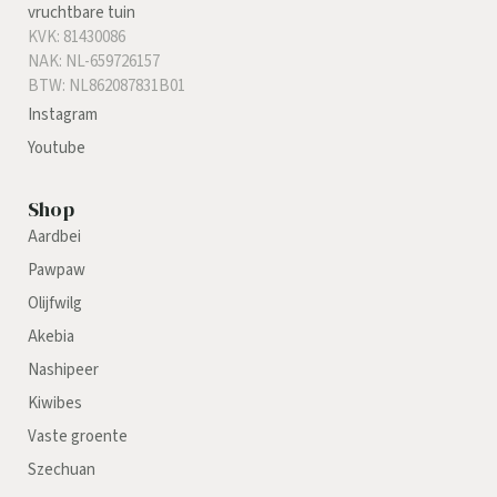
vruchtbare tuin
KVK: 81430086
NAK: NL-659726157
BTW: NL862087831B01
Instagram
Youtube
Shop
Aardbei
Pawpaw
Olijfwilg
Akebia
Nashipeer
Kiwibes
Vaste groente
Szechuan