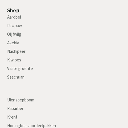
Shop
Aardbei
Pawpaw
Olijfwilg
Akebia
Nashipeer
Kiwibes
Vaste groente
Szechuan
Uiensoepboom
Rabarber
Krent
Honingbes voordeelpakken