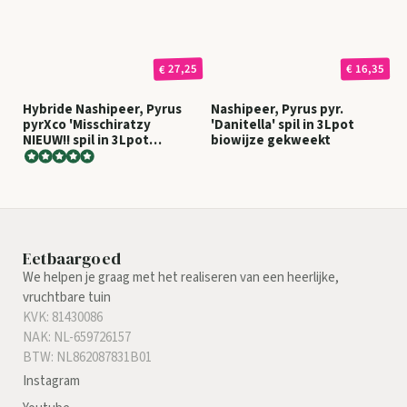
€ 27,25
€ 16,35
Hybride Nashipeer, Pyrus
Nashipeer, Pyrus pyr.
pyrXco 'Misschiratzy
'Danitella' spil in 3Lpot
NIEUW!! spil in 3Lpot
biowijze gekweekt
biowijze gekweekt
Eetbaargoed
We helpen je graag met het realiseren van een heerlijke,
vruchtbare tuin
KVK: 81430086
NAK: NL-659726157
BTW: NL862087831B01
Instagram