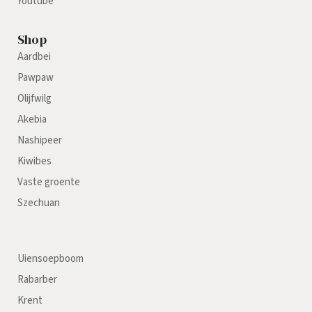
Youtube
Shop
Aardbei
Pawpaw
Olijfwilg
Akebia
Nashipeer
Kiwibes
Vaste groente
Szechuan
Uiensoepboom
Rabarber
Krent