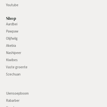
Youtube
Shop
Aardbei
Pawpaw
Olijfwilg
Akebia
Nashipeer
Kiwibes
Vaste groente
Szechuan
Uiensoepboom
Rabarber