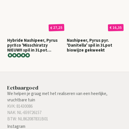
€ 27,25
€ 16,35
Hybride Nashipeer, Pyrus
Nashipeer, Pyrus pyr.
pyrXco 'Misschiratzy
'Danitella' spil in 3Lpot
NIEUW!! spil in 3Lpot
biowijze gekweekt
biowijze gekweekt
Eetbaargoed
We helpen je graag met het realiseren van een heerlijke,
vruchtbare tuin
KVK: 81430086
NAK: NL-659726157
BTW: NL862087831B01
Instagram