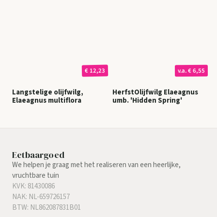
€ 12,23
€ 6,55
v.a.
Langstelige olijfwilg,
HerfstOlijfwilg Elaeagnus
Elaeagnus multiflora
umb. 'Hidden Spring'
Eetbaargoed
We helpen je graag met het realiseren van een heerlijke,
vruchtbare tuin
KVK: 81430086
NAK: NL-659726157
BTW: NL862087831B01