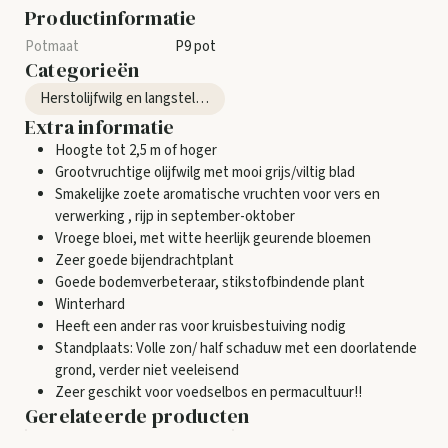
Productinformatie
P9 pot
Categorieën
Herstolijfwilg en langstelige Olijfwilg
Extra informatie
Hoogte tot 2,5 m of hoger
Grootvruchtige olijfwilg met mooi grijs/viltig blad
Smakelijke zoete aromatische vruchten voor vers en
verwerking , rijp in september-oktober
Vroege bloei, met witte heerlijk geurende bloemen
Zeer goede bijendrachtplant
Goede bodemverbeteraar, stikstofbindende plant
Winterhard
Heeft een ander ras voor kruisbestuiving nodig
Standplaats: Volle zon/ half schaduw met een doorlatende
grond, verder niet veeleisend
Zeer geschikt voor voedselbos en permacultuur!!
Gerelateerde producten