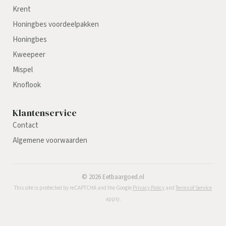
Krent
Honingbes voordeelpakken
Honingbes
Kweepeer
Mispel
Knoflook
Klantenservice
Contact
Algemene voorwaarden
©
2026
Eetbaargoed.nl
This site is protected by reCAPTCHA and the Google
Privacy Policy
and
Terms of Service
apply.