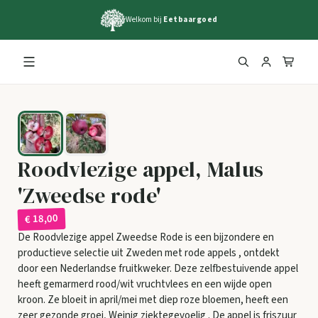
Welkom bij
Eetbaargoed
Roodvlezige appel, Malus
'Zweedse rode'
€ 18,00
De Roodvlezige appel Zweedse Rode is een bijzondere en
productieve selectie uit Zweden met rode appels , ontdekt
door een Nederlandse fruitkweker. Deze zelfbestuivende appel
heeft gemarmerd rood/wit vruchtvlees en een wijde open
kroon. Ze bloeit in april/mei met diep roze bloemen, heeft een
zeer gezonde groei, Weinig ziektegevoelig . De appel is friszuur