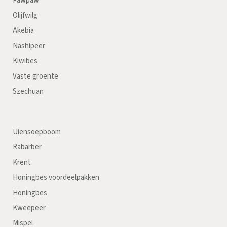
Pawpaw
Olijfwilg
Akebia
Nashipeer
Kiwibes
Vaste groente
Szechuan
Uiensoepboom
Rabarber
Krent
Honingbes voordeelpakken
Honingbes
Kweepeer
Mispel