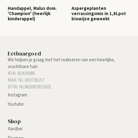
Handappel, Malus dom.
Aspergeplanten
'Champion' (heerlijk
verrassingsmix in 1,8Lpot
kinderappel)
biowijze geweekt
Eetbaargoed
We helpen je graag met het realiseren van een heerlijke,
vruchtbare tuin
KVK: 81430086
NAK: NL-659726157
BTW: NL862087831B01
Instagram
Youtube
Shop
Aardbei