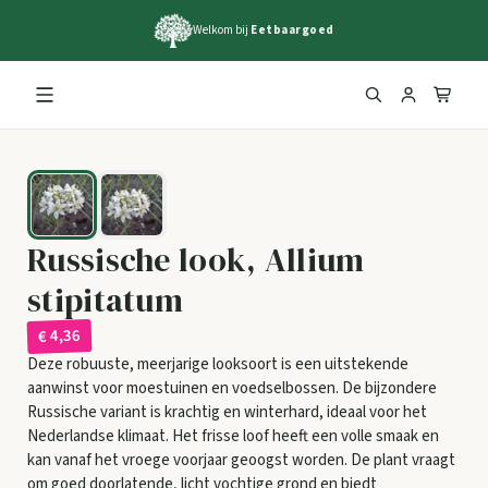
Welkom bij
Eetbaargoed
Russische look, Allium
stipitatum
€ 4,36
Deze robuuste, meerjarige looksoort is een uitstekende
aanwinst voor moestuinen en voedselbossen. De bijzondere
Russische variant is krachtig en winterhard, ideaal voor het
Nederlandse klimaat. Het frisse loof heeft een volle smaak en
kan vanaf het vroege voorjaar geoogst worden. De plant vraagt
om goed doorlatende, licht vochtige grond en biedt