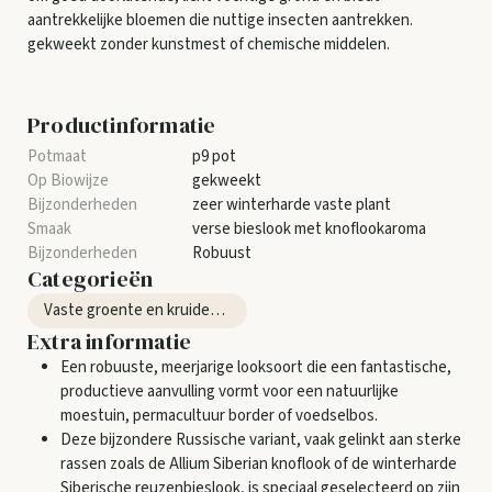
aantrekkelijke bloemen die nuttige insecten aantrekken.
gekweekt zonder kunstmest of chemische middelen.
Productinformatie
p9 pot
gekweekt
zeer winterharde vaste plant
verse bieslook met knoflookaroma
Robuust
Categorieën
Vaste groente en kruidenplanten
Extra informatie
Een robuuste, meerjarige looksoort die een fantastische,
productieve aanvulling vormt voor een natuurlijke
moestuin, permacultuur border of voedselbos.
Deze bijzondere Russische variant, vaak gelinkt aan sterke
rassen zoals de Allium Siberian knoflook of de winterharde
Siberische reuzenbieslook, is speciaal geselecteerd op zijn