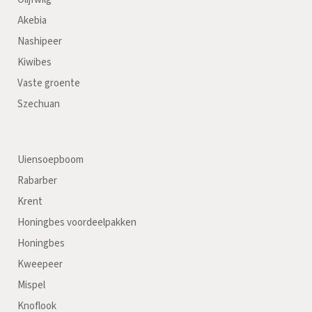
Akebia
Nashipeer
Kiwibes
Vaste groente
Szechuan
Uiensoepboom
Rabarber
Krent
Honingbes voordeelpakken
Honingbes
Kweepeer
Mispel
Knoflook