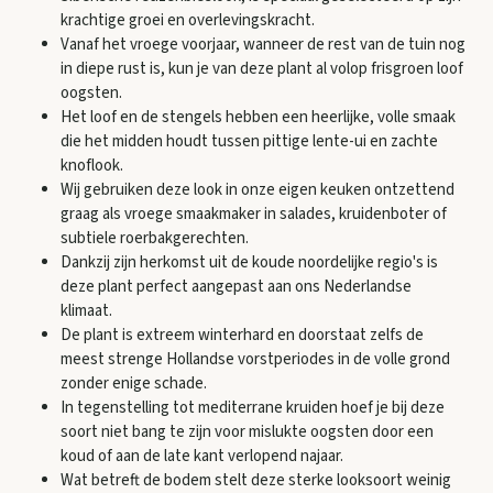
krachtige groei en overlevingskracht.
Vanaf het vroege voorjaar, wanneer de rest van de tuin nog
in diepe rust is, kun je van deze plant al volop frisgroen loof
oogsten.
Het loof en de stengels hebben een heerlijke, volle smaak
die het midden houdt tussen pittige lente-ui en zachte
knoflook.
Wij gebruiken deze look in onze eigen keuken ontzettend
graag als vroege smaakmaker in salades, kruidenboter of
subtiele roerbakgerechten.
Dankzij zijn herkomst uit de koude noordelijke regio's is
deze plant perfect aangepast aan ons Nederlandse
klimaat.
De plant is extreem winterhard en doorstaat zelfs de
meest strenge Hollandse vorstperiodes in de volle grond
zonder enige schade.
In tegenstelling tot mediterrane kruiden hoef je bij deze
soort niet bang te zijn voor mislukte oogsten door een
koud of aan de late kant verlopend najaar.
Wat betreft de bodem stelt deze sterke looksoort weinig