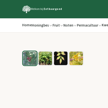
Welkom bij
Eetbaargoed
Home
Kwe
Honingbes
Fruit
Noten
Permacultuur