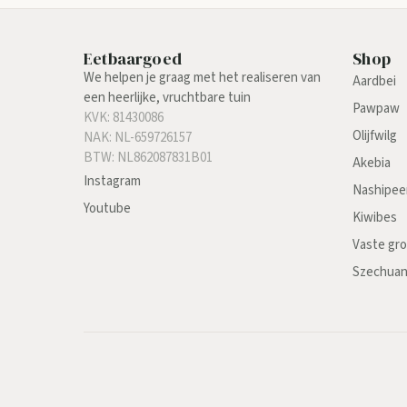
Eetbaargoed
Shop
We helpen je graag met het realiseren van
Aardbei
een heerlijke, vruchtbare tuin
Pawpaw
KVK: 81430086
Olijfwilg
NAK: NL-659726157
BTW: NL862087831B01
Akebia
Instagram
Nashipee
Youtube
Kiwibes
Vaste gr
Szechua