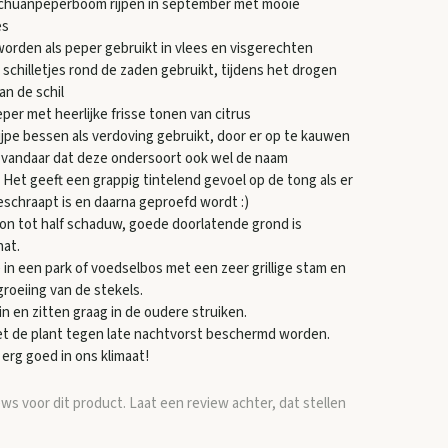
chuanpeperboom rijpen in september met mooie
es
worden als peper gebruikt in vlees en visgerechten
 schilletjes rond de zaden gebruikt, tijdens het drogen
an de schil
per met heerlijke frisse tonen van citrus
jpe bessen als verdoving gebruikt, door er op te kauwen
, vandaar dat deze ondersoort ook wel de naam
 Het geeft een grappig tintelend gevoel op de tong als er
eschraapt is en daarna geproefd wordt :)
zon tot half schaduw, goede doorlatende grond is
nat.
in een park of voedselbos met een zeer grillige stam en
roeiing van de stekels.
in en zitten graag in de oudere struiken.
et de plant tegen late nachtvorst beschermd worden.
erg goed in ons klimaat!
ews voor dit product. Laat een review achter, dat stellen