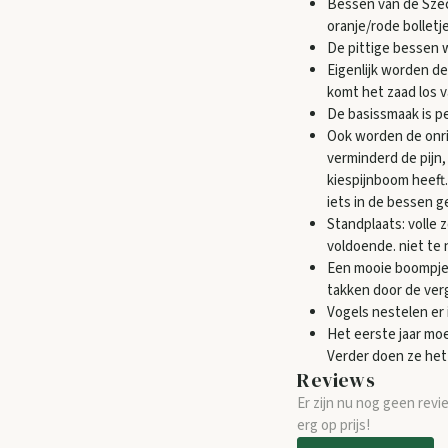
Bessen van de Sze
oranje/rode bolletj
De pittige bessen 
Eigenlijk worden de
komt het zaad los v
De basissmaak is pe
Ook worden de onri
verminderd de pijn
kiespijnboom heeft.
iets in de bessen g
Standplaats: volle 
voldoende. niet te 
Een mooie boompje 
takken door de verg
Vogels nestelen er 
Het eerste jaar mo
Verder doen ze het 
Reviews
Er zijn nu nog geen revi
erg op prijs!