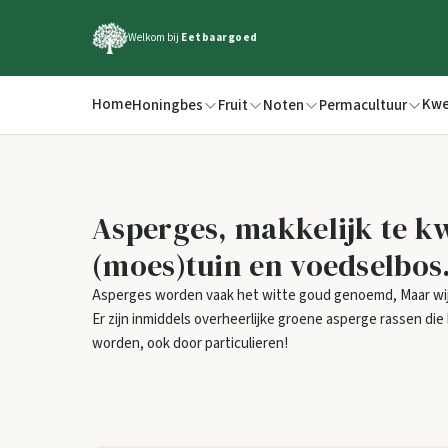
Welkom bij
Eetbaargoed
Home
Kwe
Honingbes
Fruit
Noten
Permacultuur
Asperges, makkelijk te kw
(moes)tuin en voedselbos
Asperges worden vaak het witte goud genoemd, Maar w
Er zijn inmiddels overheerlijke groene asperge rassen d
worden, ook door particulieren!