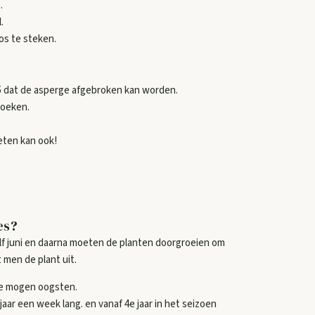
.
.
os te steken.
 5 dat de asperge afgebroken kan worden.
zoeken.
eten kan ook!
es?
alf juni en daarna moeten de planten doorgroeien om
 men de plant uit.
 te mogen oogsten.
aar een week lang. en vanaf 4e jaar in het seizoen