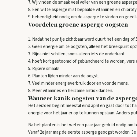
7. Wij vinden de smaak veel voller van een groene asperge
8. Een witte asperge mist bepaalde vitaminen en chlorofyl
9. behendigheid nodig om de asperge te vinden en goed l
Voordelen groene asperge oogsten
1. Nadat het puntje zichtbaar word duurt het een dag of
2. Geen energie om te oogsten, alleen het breekpunt op
3. Bijna niet schillen, soms alleen iets de onderkant.
4. hoeft kort gestoomd of geblancheerd te worden, vers 
5. Rijkere smaak!
6. Planten lijden minder aan de oogst.
7. Veel minder energieverbruik door en voor de mens.
8. Meer vitamines en heilzame antioxidanten.
Wanneer kan ik oogsten van de asperg
Het seizoen begint meestal eind april en gaat door tot h
energie voor het jaar er op te kunnen opslaan. Anders put
Na het planten is het wel een paar jaar geduld nodig om
Vanaf 2e jaar mag de eerste asperge geoogst worden. 3e j