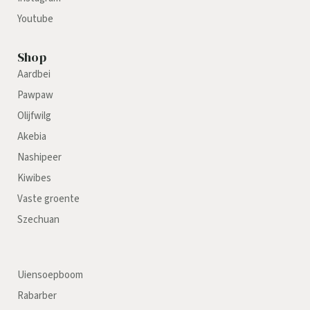
Youtube
Shop
Aardbei
Pawpaw
Olijfwilg
Akebia
Nashipeer
Kiwibes
Vaste groente
Szechuan
Uiensoepboom
Rabarber