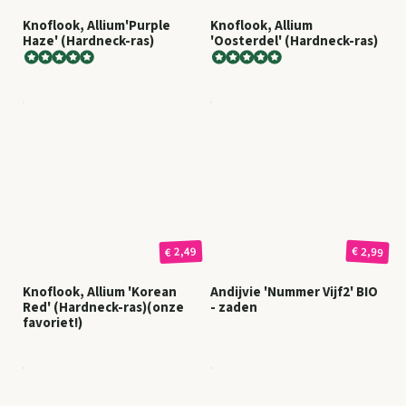
Knoflook, Allium'Purple
Knoflook, Allium
Haze' (Hardneck-ras)
'Oosterdel' (Hardneck-ras)
€ 2,99
€ 2,49
Knoflook, Allium 'Korean
Andijvie 'Nummer Vijf2' BIO
Red' (Hardneck-ras)(onze
- zaden
favoriet!)