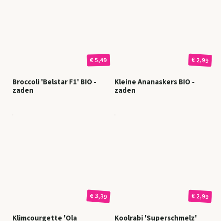
€ 2,99
€ 5,49
Broccoli 'Belstar F1' BIO -
Kleine Ananaskers BIO -
zaden
zaden
€ 3,39
€ 2,99
Klimcourgette 'Ola
Koolrabi 'Superschmelz'