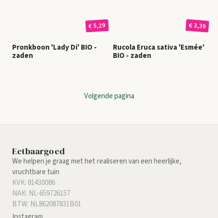
€ 3,39
€ 5,29
Pronkboon 'Lady Di' BIO -
Rucola Eruca sativa 'Esmée'
zaden
BIO - zaden
Volgende pagina
Eetbaargoed
We helpen je graag met het realiseren van een heerlijke,
vruchtbare tuin
KVK: 81430086
NAK: NL-659726157
BTW: NL862087831B01
Instagram