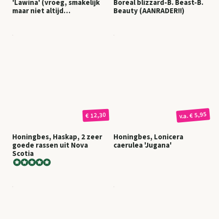
'Lawina' (vroeg, smakelijk
Boreal blizzard-B. Beast-B.
maar niet altijd
Beauty (AANRADER!!)
oogstzeker!)
€ 5,95
€ 12,30
v.a.
Honingbes, Haskap, 2 zeer
Honingbes, Lonicera
goede rassen uit Nova
caerulea 'Jugana'
Scotia