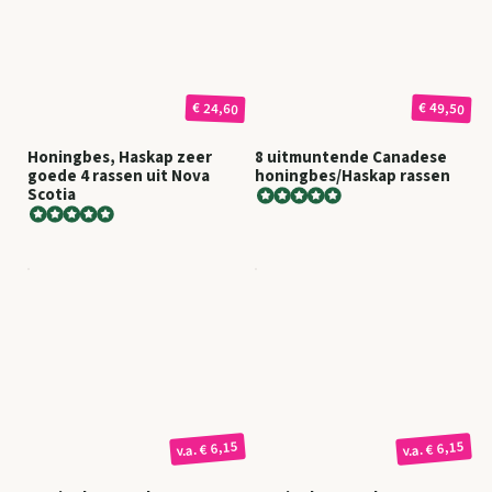
€ 49,50
€ 24,60
Honingbes, Haskap zeer
8 uitmuntende Canadese
goede 4 rassen uit Nova
honingbes/Haskap rassen
Scotia
€ 6,15
€ 6,15
v.a.
v.a.