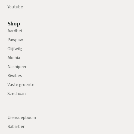
Youtube
Shop
Aardbei
Pawpaw
Olijfwilg
Akebia
Nashipeer
Kiwibes
Vaste groente
Szechuan
Uiensoepboom
Rabarber