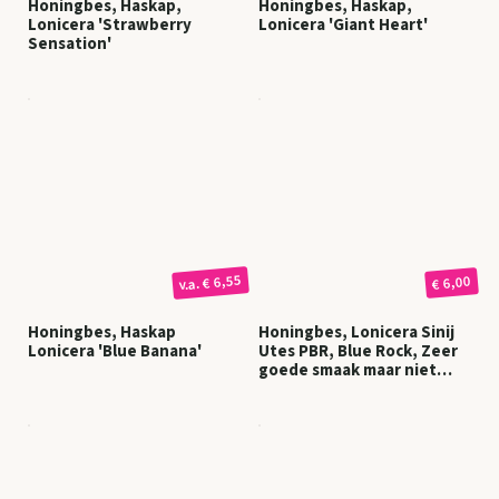
Honingbes, Haskap,
Honingbes, Haskap,
Lonicera 'Strawberry
Lonicera 'Giant Heart'
Sensation'
€ 6,55
€ 6,00
v.a.
Honingbes, Haskap
Honingbes, Lonicera Sinij
Lonicera 'Blue Banana'
Utes PBR, Blue Rock, Zeer
goede smaak maar niet
altijd erg productief !