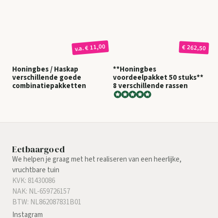
€ 11,00
€ 262,50
v.a.
Honingbes / Haskap
**Honingbes
verschillende goede
voordeelpakket 50 stuks**
combinatiepakketten
8 verschillende rassen
Eetbaargoed
We helpen je graag met het realiseren van een heerlijke,
vruchtbare tuin
KVK: 81430086
NAK: NL-659726157
BTW: NL862087831B01
Instagram