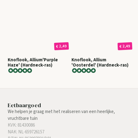
€ 2,49
€ 2,49
Knoflook, Allium'Purple
Knoflook, Allium
Haze' (Hardneck-ras)
'Oosterdel' (Hardneck-ras)
Eetbaargoed
We helpen je graag met het realiseren van een heerlijke,
vruchtbare tuin
KVK: 81430086
NAK: NL-659726157