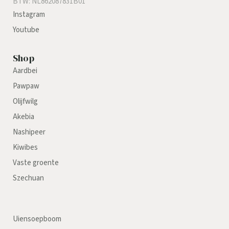
BTW: NL862087831B01
Instagram
Youtube
Shop
Aardbei
Pawpaw
Olijfwilg
Akebia
Nashipeer
Kiwibes
Vaste groente
Szechuan
Uiensoepboom