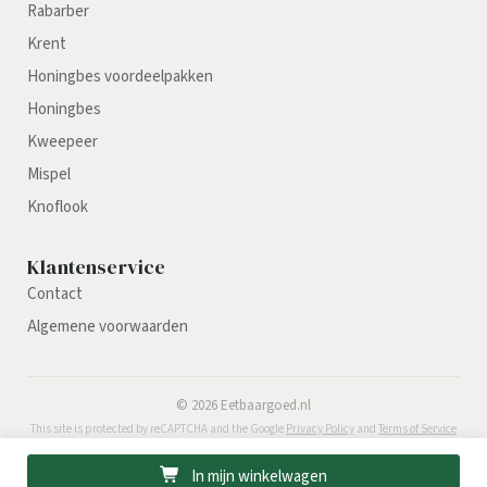
Rabarber
Krent
Honingbes voordeelpakken
Honingbes
Kweepeer
Mispel
Knoflook
Klantenservice
Contact
Algemene voorwaarden
©
2026
Eetbaargoed.nl
This site is protected by reCAPTCHA and the Google
Privacy Policy
and
Terms of Service
apply.
In mijn winkelwagen