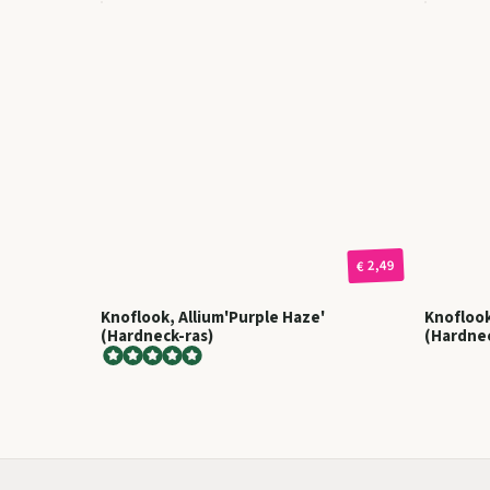
€ 2,49
Knoflook, Allium'Purple Haze'
Knoflook
(Hardneck-ras)
(Hardnec