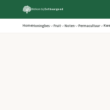
Welkom bij
Eetbaargoed
Home
Kwe
Honingbes
Fruit
Noten
Permacultuur