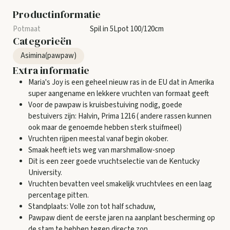
Productinformatie
Spil in 5Lpot 100/120cm
Categorieën
Asimina(pawpaw)
Extra informatie
Maria's Joy is een geheel nieuw ras in de EU dat in Amerika
super aangename en lekkere vruchten van formaat geeft
Voor de pawpaw is kruisbestuiving nodig, goede
bestuivers zijn: Halvin, Prima 1216 ( andere rassen kunnen
ook maar de genoemde hebben sterk stuifmeel)
Vruchten rijpen meestal vanaf begin okober.
Smaak heeft iets weg van marshmallow-snoep
Dit is een zeer goede vruchtselectie van de Kentucky
University.
Vruchten bevatten veel smakelijk vruchtvlees en een laag
percentage pitten.
Standplaats: Volle zon tot half schaduw,
Pawpaw dient de eerste jaren na aanplant bescherming op
de stam te hebben tegen directe zon.