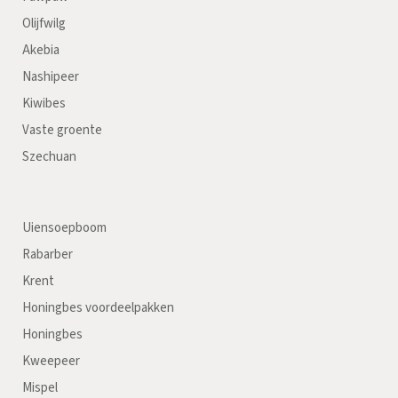
Olijfwilg
Akebia
Nashipeer
Kiwibes
Vaste groente
Szechuan
Uiensoepboom
Rabarber
Krent
Honingbes voordeelpakken
Honingbes
Kweepeer
Mispel