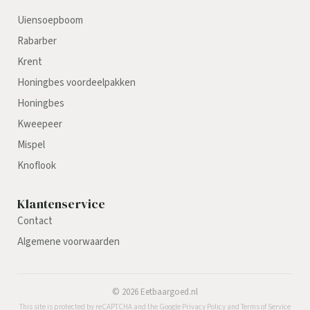
Uiensoepboom
Rabarber
Krent
Honingbes voordeelpakken
Honingbes
Kweepeer
Mispel
Knoflook
Klantenservice
Contact
Algemene voorwaarden
©
2026
Eetbaargoed.nl
This site is protected by reCAPTCHA and the Google
Privacy Policy
and
Terms of Service