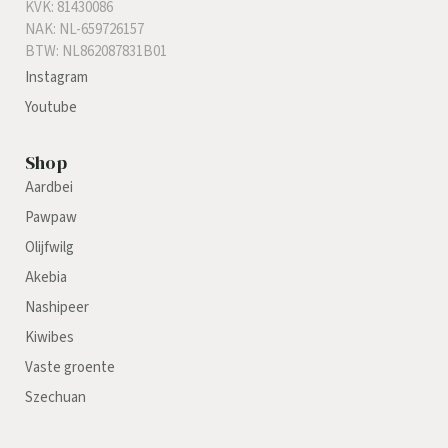
KVK: 81430086
NAK: NL-659726157
BTW: NL862087831B01
Instagram
Youtube
Shop
Aardbei
Pawpaw
Olijfwilg
Akebia
Nashipeer
Kiwibes
Vaste groente
Szechuan