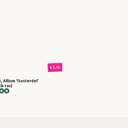
€ 2,49
, Allium 'Oosterdel'
k-ras)