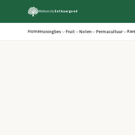
Welkom bij
Eetbaargoed
Home
Kwe
Honingbes
Fruit
Noten
Permacultuur