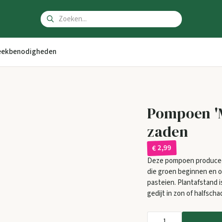
ekbenodigheden
Pompoen 'M
zaden
€ 2,99
Deze pompoen produceer
die groen beginnen en o
pasteien. Plantafstand i
gedijt in zon of halfsch