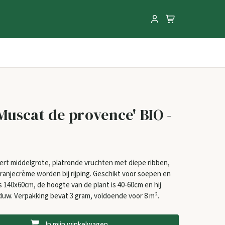
uscat de provence' BIO -
t middelgrote, platronde vruchten met diepe ribben,
ranjecrème worden bij rijping. Geschikt voor soepen en
s 140x60cm, de hoogte van de plant is 40-60cm en hij
aduw. Verpakking bevat 3 gram, voldoende voor 8 m².
In mijn winkelwagen