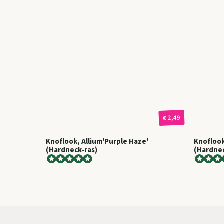
€ 2,49
Knoflook, Allium'Purple Haze'
Knoflook
(Hardneck-ras)
(Hardnec