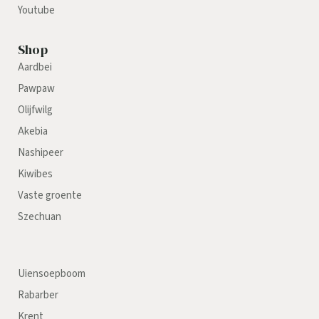
Youtube
Shop
Aardbei
Pawpaw
Olijfwilg
Akebia
Nashipeer
Kiwibes
Vaste groente
Szechuan
Uiensoepboom
Rabarber
Krent