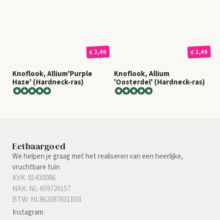
€ 2,49
€ 2,49
Knoflook, Allium'Purple
Knoflook, Allium
Haze' (Hardneck-ras)
'Oosterdel' (Hardneck-ras)
Eetbaargoed
We helpen je graag met het realiseren van een heerlijke,
vruchtbare tuin
KVK: 81430086
NAK: NL-659726157
BTW: NL862087831B01
Instagram