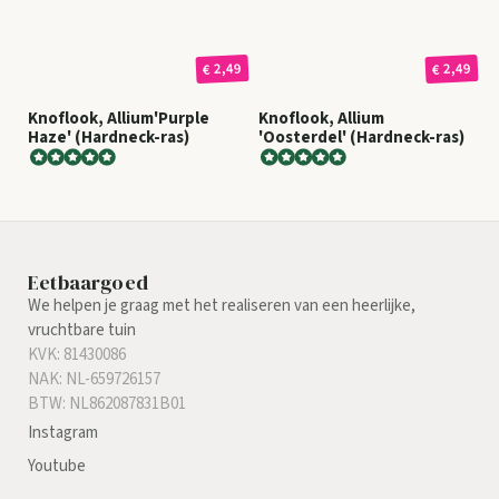
€ 2,49
€ 2,49
Knoflook, Allium'Purple
Knoflook, Allium
Haze' (Hardneck-ras)
'Oosterdel' (Hardneck-ras)
Eetbaargoed
We helpen je graag met het realiseren van een heerlijke,
vruchtbare tuin
KVK: 81430086
NAK: NL-659726157
BTW: NL862087831B01
Instagram
Youtube