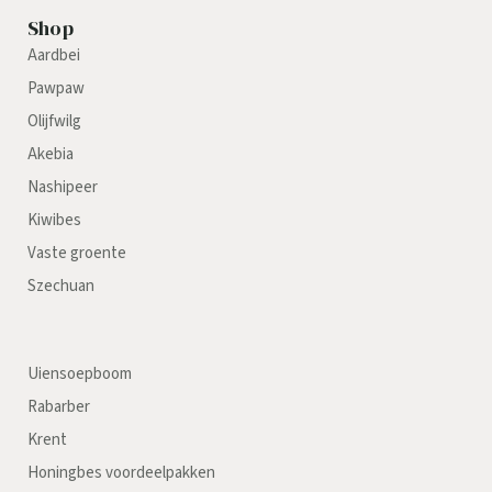
Shop
Aardbei
Pawpaw
Olijfwilg
Akebia
Nashipeer
Kiwibes
Vaste groente
Szechuan
Uiensoepboom
Rabarber
Krent
Honingbes voordeelpakken