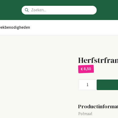
ekbenodigheden
Herfstrfram
€ 8,50
Productinforma