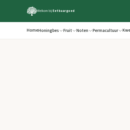
Welkom bij
Eetbaargoed
Home
Kwe
Honingbes
Fruit
Noten
Permacultuur