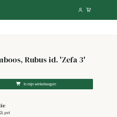
boos, Rubus id. 'Zefa 3'
In mijn winkelwagen
tie
2L pot