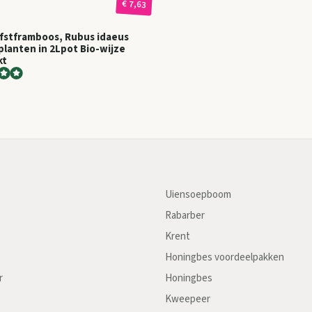
€ 7,63
fstframboos, Rubus idaeus
 planten in 2Lpot Bio-wijze
kt
Uiensoepboom
Rabarber
Krent
Honingbes voordeelpakken
r
Honingbes
Kweepeer