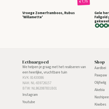
€ 7,75
Vroege Zomerframboos, Rubus
Gele her
'Willamette'
Fallgold
gekwee
Eetbaargoed
Shop
We helpen je graag met het realiseren van
Aardbei
een heerlijke, vruchtbare tuin
Pawpaw
KVK: 81430086
Olijfwilg
NAK: NL-659726157
BTW: NL862087831B01
Akebia
Instagram
Nashipee
Youtube
Kiwibes