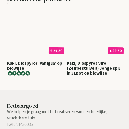
€ 29,50
€ 29,50
Kaki, Diospyros 'Vaniglia' op
Kaki, Diospyros 'Jiro'
biowijze
(Zelfbestuiver!) Jonge spil
in 3Lpot op biowijze
Eetbaargoed
We helpen je graag met het realiseren van een heerlijke,
vruchtbare tuin
KVK: 81430086