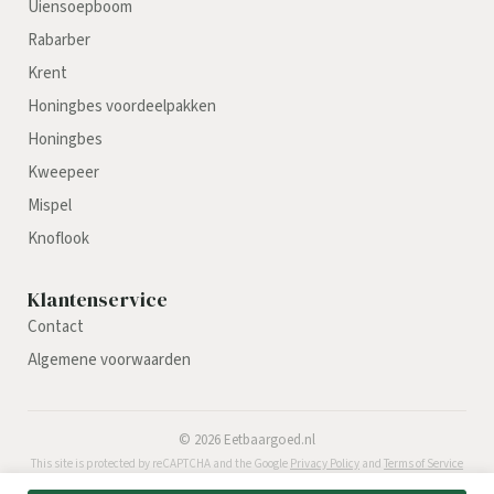
Uiensoepboom
Rabarber
Krent
Honingbes voordeelpakken
Honingbes
Kweepeer
Mispel
Knoflook
Klantenservice
Contact
Algemene voorwaarden
©
2026
Eetbaargoed.nl
This site is protected by reCAPTCHA and the Google
Privacy Policy
and
Terms of Service
apply.