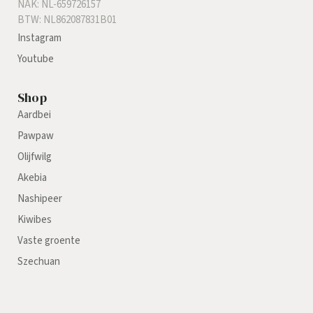
NAK: NL-659726157
BTW: NL862087831B01
Instagram
Youtube
Shop
Aardbei
Pawpaw
Olijfwilg
Akebia
Nashipeer
Kiwibes
Vaste groente
Szechuan