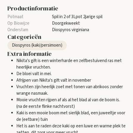
Productinformatie
Spil in 2 of 3Lpot 2jarige spil
Doorgekweekt
Diospyros virginiana
Categorieën
Diospyros (kaki/persimoen)
Extra informatie
Nikita's gift is een winterharde en zelfbestuivend ras met
heerlijke vruchten.
De bloei valt in mei.
Afrijpen van Nikita's gift valt in november
Vruchten zijn heerlijk zoet met tonen van abrikoos zonder
wrange nasmaak.
Mooie vruchten rijpen af als al het blad al van de boom is.
(na de eerste flinke nachtvorst)
Kaki is een mooie boom met sierlijk blad, een juweeltje voor
de (eetbare) tuin
Het is aan te raden deze kaki op een luwe en warme plek te
zetten, dit zorg voor meer vrucht.