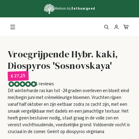
Welkom bij
Eetbaargoed
Vroegrijpende Hybr. kaki,
Diospyros 'Sosnovskaya'
€ 27,25
1 reviews
Dit winterharde ras kan tot -24 graden overleven en bloeit eind
mei/begin juni met crèmekleurige bloemen. Vruchten rijpen
vanaf half oktober en zijn eetbaar zodra ze zacht zijn, met een
smaak vergelijkbaar met dadels en een jamachtige textuur. Het
heeft geen bestuiver nodig, staat graag in de volle zon en
vereist vochthoudende, voedselrijke grond. Voldoende vocht is
cruciaal in de zomer. Geënt op diospyros virginiana