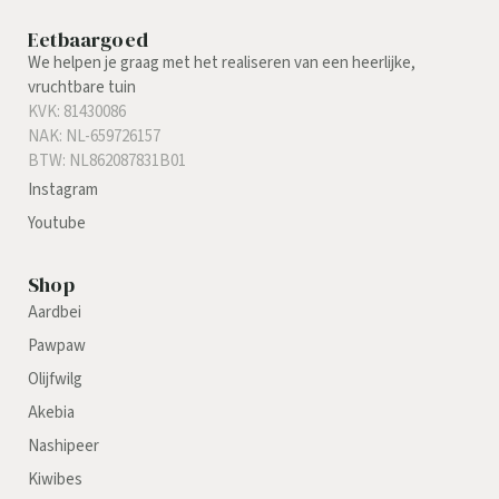
Eetbaargoed
We helpen je graag met het realiseren van een heerlijke,
vruchtbare tuin
KVK: 81430086
NAK: NL-659726157
BTW: NL862087831B01
Instagram
Youtube
Shop
Aardbei
Pawpaw
Olijfwilg
Akebia
Nashipeer
Kiwibes