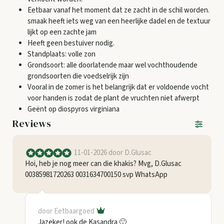
Eetbaar vanaf het moment dat ze zacht in de schil worden.
smaak heeft iets weg van een heerlijke dadel en de textuur
lijkt op een zachte jam
Heeft geen bestuiver nodig.
Standplaats: volle zon
Grondsoort: alle doorlatende maar wel vochthoudende
grondsoorten die voedselrijk zijn
Vooral in de zomer is het belangrijk dat er voldoende vocht
voor handen is zodat de plant de vruchten niet afwerpt
Geënt op diospyros virginiana
Reviews
11-01-2026
door D.Glusac
Hoi, heb je nog meer can die khakis? Mvg, D.Glusac
00385981720263 0031634700150 svp WhatsApp
door Eetbaargoed
Jazeker! ook de Kasandra 🙂