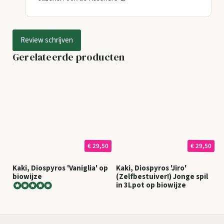
Review schrijven
Gerelateerde producten
€ 29,50
€ 29,50
Kaki, Diospyros 'Vaniglia' op
Kaki, Diospyros 'Jiro'
biowijze
(Zelfbestuiver!) Jonge spil
in 3Lpot op biowijze