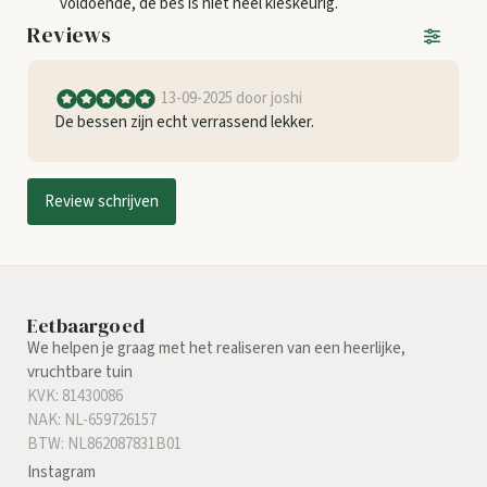
voldoende, de bes is niet heel kieskeurig.
Reviews
13-09-2025
door joshi
De bessen zijn echt verrassend lekker.
Review schrijven
Eetbaargoed
We helpen je graag met het realiseren van een heerlijke,
vruchtbare tuin
KVK: 81430086
NAK: NL-659726157
BTW: NL862087831B01
Instagram