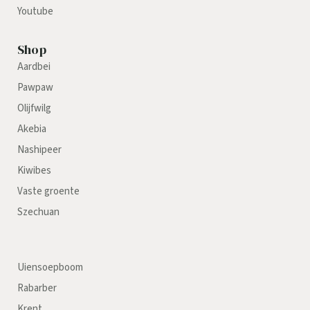
Youtube
Shop
Aardbei
Pawpaw
Olijfwilg
Akebia
Nashipeer
Kiwibes
Vaste groente
Szechuan
Uiensoepboom
Rabarber
Krent