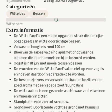
weinig last van vogelvraat
Categorieën
Witte bes
Bessen
Witte parel
Extra informatie
De 'Witte Parel'is een mooie opgaande struik die een rijke
oogst geeft aan witte doorzichtige bessen.
Volwassen hoogte is rond 120 cm
Bloei van de aalbes valt eind april met onopvallende
bloemen die door hommels en bijen bezocht worden.
Oogst is half juni met mooie trossen bessen
De vruchten van de 'Witte Parel' vallen niet op voor vogels
en hoeven daardoor niet afgedekt te worden.
De bessen zijn vers en verwerkt eetbaar en bezitten een
goed aroma met een goede zoet/zuur balans
De witte aalbes is een gezonde vrucht waar veel vitaminen
en mineralen in zitten.
Standplaats: volle zon tot schaduw.
Grondsoort: Doorlatende vochtige grond met humus is