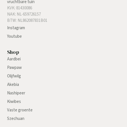
vruchtbare tuin
KVK: 81430086
NAK: NL-659726157
BTW: NL862087831B01
Instagram
Youtube
Shop
Aardbei
Pawpaw
Olijfwilg
Akebia
Nashipeer
Kiwibes
Vaste groente
Szechuan