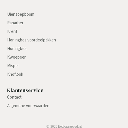
Uiensoepboom
Rabarber
Krent
Honingbes voordeelpakken
Honingbes
Kweepeer
Mispel
Knoflook
Klantenservice
Contact
Algemene voorwaarden
©
2026
Eetbaargoed.nl