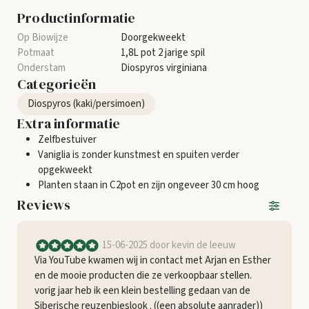
Productinformatie
Doorgekweekt
1,8L pot 2 jarige spil
Diospyros virginiana
Categorieën
Diospyros (kaki/persimoen)
Extra informatie
Zelfbestuiver
Vaniglia is zonder kunstmest en spuiten verder
opgekweekt
Planten staan in C2pot en zijn ongeveer 30 cm hoog
Reviews
15-06-2025
door kevin de leeuw
Via YouTube kwamen wij in contact met Arjan en Esther
en de mooie producten die ze verkoopbaar stellen.
vorig jaar heb ik een klein bestelling gedaan van de
Siberische reuzenbieslook . ((een absolute aanrader))