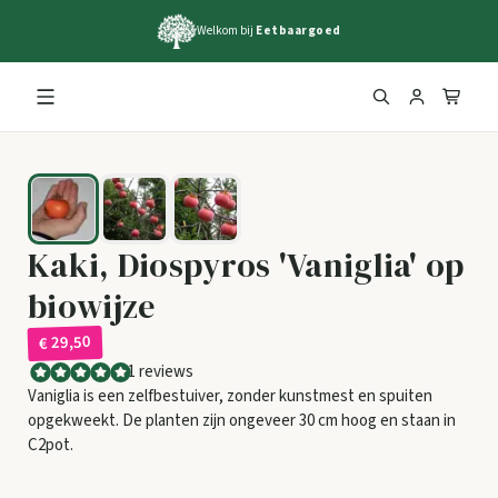
Welkom bij
Eetbaargoed
Kaki, Diospyros 'Vaniglia' op
biowijze
€ 29,50
1 reviews
Vaniglia is een zelfbestuiver, zonder kunstmest en spuiten
opgekweekt. De planten zijn ongeveer 30 cm hoog en staan in
C2pot.