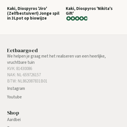
Kaki, Diospyros 'Jiro'
Kaki, Diospyros 'Nikita's
(Zelfbestuiver!) Jonge spil
Gift'
in 3Lpot op biowijze
Eetbaargoed
We helpen je graag met het realiseren van een heerlijke,
vruchtbare tuin
KVK: 81430086
NAK: NL-659726157
BTW: NL862087831B01
Instagram
Youtube
Shop
Aardbei