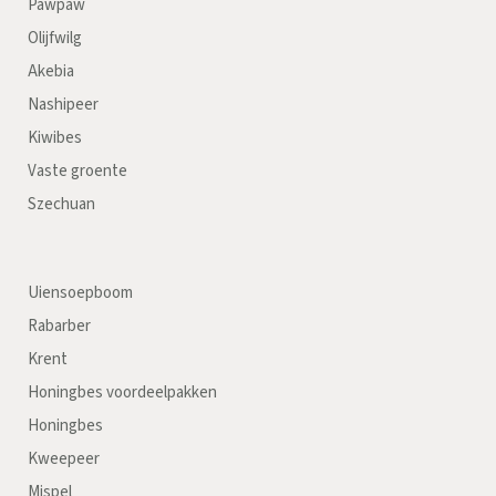
Pawpaw
Olijfwilg
Akebia
Nashipeer
Kiwibes
Vaste groente
Szechuan
Uiensoepboom
Rabarber
Krent
Honingbes voordeelpakken
Honingbes
Kweepeer
Mispel