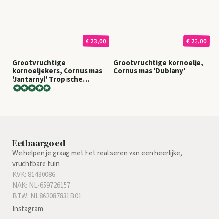
€ 23,00
€ 23,00
Grootvruchtige
Grootvruchtige kornoelje,
kornoeljekers, Cornus mas
Cornus mas 'Dublany'
'Jantarnyl' Tropische
aroma's en productief!
Eetbaargoed
We helpen je graag met het realiseren van een heerlijke,
vruchtbare tuin
KVK: 81430086
NAK: NL-659726157
BTW: NL862087831B01
Instagram