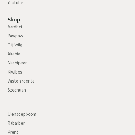
Youtube
Shop
Aardbei
Pawpaw
Olijfwilg
Akebia
Nashipeer
Kiwibes
Vaste groente
Szechuan
Uiensoepboom
Rabarber
Krent