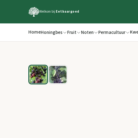
Welkom bij
Eetbaargoed
Home
Kwe
Honingbes
Fruit
Noten
Permacultuur